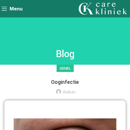
Menu
Blog
GENEL
Ooginfectie
Atakan