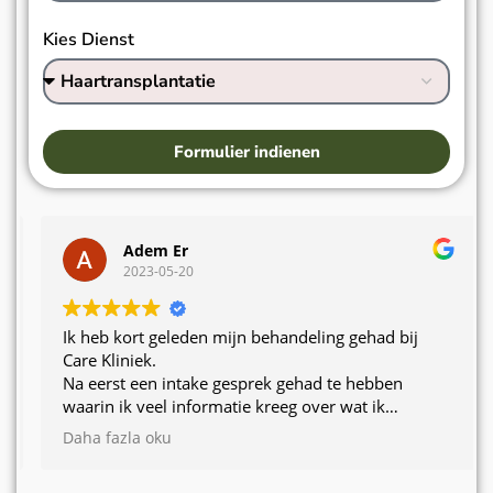
Kies Dienst
Formulier indienen
Adem Er
2023-05-20
Ik heb kort geleden mijn behandeling gehad bij
Care Kliniek.
Na eerst een intake gesprek gehad te hebben
waarin ik veel informatie kreeg over wat ik
verwachten kon, is op een later tijdstip de
Daha fazla oku
behandeling uitgevoerd.