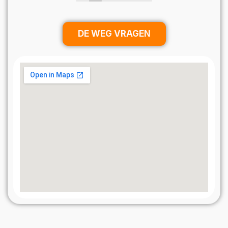
Dit werd gedaan door zeer vakkundig en vriendelijk
personeel.
Nu een paar weken later heb ik al weer haar 🙂
DE WEG VRAGEN
Het haar groeit prima en ziet er zeer goed uit.
Ik ben dus zeer content over deze behandeling en
krijg ook veel leuke reacties van andere mensen.
Leuk he 🙂
Ik raad dit bedrijf dus zeker aan.