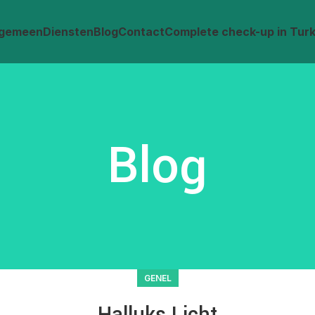
lgemeen
Diensten
Blog
Contact
Complete check-up in Turki
Blog
GENEL
Halluks Licht