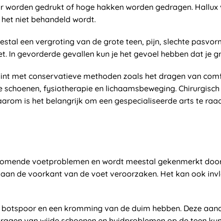
ar worden gedrukt of hoge hakken worden gedragen. Hallux v
het niet behandeld wordt.
stal een vergroting van de grote teen, pijn, slechte pasvo
t. In gevorderde gevallen kun je het gevoel hebben dat je g
gint met conservatieve methoden zoals het dragen van comf
 schoenen, fysiotherapie en lichaamsbeweging. Chirurgisch i
Daarom is het belangrijk om een gespecialiseerde arts te 
rkomende voetproblemen en wordt meestal gekenmerkt door 
 aan de voorkant van de voet veroorzaken. Het kan ook invl
 botspoor en een kromming van de duim hebben. Deze aand
 dragen van wijde schoenen en huidproblemen op de teen k