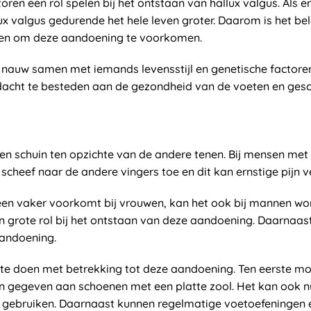
oren een rol spelen bij het ontstaan van hallux valgus. Als
lux valgus gedurende het hele leven groter. Daarom is het be
den om deze aandoening te voorkomen.
t nauw samen met iemands levensstijl en genetische factor
acht te besteden aan de gezondheid van de voeten en geschi
 schuin ten opzichte van de andere tenen. Bij mensen met de
scheef naar de andere vingers toe en dit kan ernstige pijn 
een vaker voorkomt bij vrouwen, kan het ook bij mannen w
 grote rol bij het ontstaan van deze aandoening. Daarnaas
aandoening.
 te doen met betrekking tot deze aandoening. Ten eerste m
gegeven aan schoenen met een platte zool. Het kan ook nut
e gebruiken. Daarnaast kunnen regelmatige voetoefeningen e