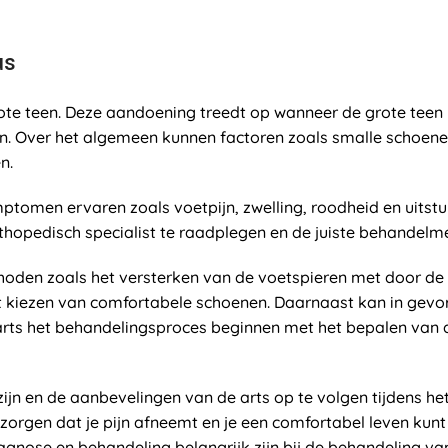
us
te teen. Deze aandoening treedt op wanneer de grote teen n
n. Over het algemeen kunnen factoren zoals smalle schoene
n.
tomen ervaren zoals voetpijn, zwelling, roodheid en uitstul
orthopedisch specialist te raadplegen en de juiste behandel
thoden zoals het versterken van de voetspieren met door de
et kiezen van comfortabele schoenen. Daarnaast kan in gevo
je arts het behandelingsproces beginnen met het bepalen van
 zijn en de aanbevelingen van de arts op te volgen tijdens h
zorgen dat je pijn afneemt en je een comfortabel leven kunt l
nose en behandeling belangrijk zijn bij de behandeling van