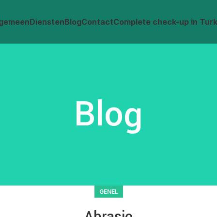
lgemeen
Diensten
Blog
Contact
Complete check-up in Turki
Blog
GENEL
Abrasio